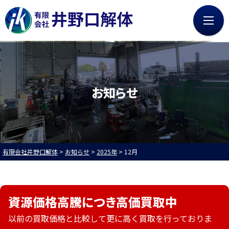
0120-73-4885
8:00～17:30（第2・4・5土/日/祝を除く）
HOME
廃車買取
お知らせ
無料LINE査定
会社案内
無料Web査定
買取・引取の流れ
お知らせ
買取実績
有限会社井野口解体
>
お知らせ
>
2025年
>
12月
採用情報
よくある質問
社員インタビュー
募集職種
資源価格高騰につき高価買取中
中古部品販売
プライバシーポリシー
以前の買取価格と比較して更に高く買取を行っておりま