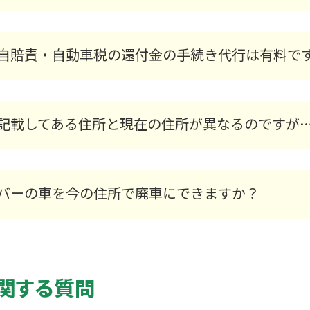
中古部品販売
自賠責・自動車税の還付金の手続き代行は有料で
動画ライブラリ
記載してある住所と現在の住所が異なるのですが
バーの車を今の住所で廃車にできますか？
関する質問