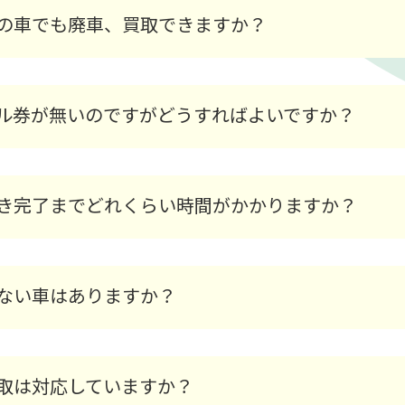
0120-73-4885
の車でも廃車、買取できますか？
8:00～17:30（第2・4・5土/日/祝を除く）
ル券が無いのですがどうすればよいですか？
廃車買取
き完了までどれくらい時間がかかりますか？
無料LINE査定
無料Web査定
買取・引取の流
ない車はありますか？
買取実績
取は対応していますか？
よくある質問