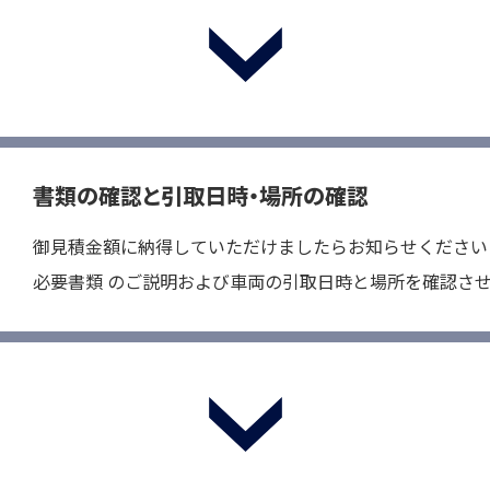
0120-73-4885
8:00～17:30（第2・4・5土/日/祝を除く）
書類の確認と引取日時・場所の確認
御見積金額に納得していただけましたらお知らせください
必要書類 のご説明および車両の引取日時と場所を確認さ
廃車買取
無料LINE査定
無料Web査定
買取・引取の流