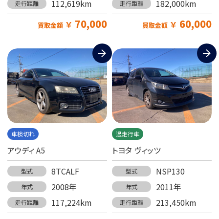
112,619km
182,000km
走行距離
走行距離
70,000
60,000
￥
￥
買取金額
買取金額
車検切れ
過走行車
アウディ A5
トヨタ ヴィッツ
8TCALF
NSP130
型式
型式
2008年
2011年
年式
年式
117,224km
213,450km
走行距離
走行距離