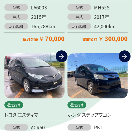
LA600S
MH55S
型式
型式
2015年
2017年
年式
年式
165,788km
42,000km
走行距離
走行距離
70,000
300,000
￥
￥
買取金額
買取金額
過走行車
過走行車
トヨタ エスティマ
ホンダ ステップワゴン
ACR50
RK1
型式
型式