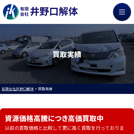
0120-73-4885
8:00～17:30（第2・4・5土/日/祝を除く）
HOME
廃車買取
買取実績
無料LINE査定
会社案内
無料Web査定
買取・引取の流れ
お知らせ
買取実績
有限会社井野口解体
>
買取実績
採用情報
よくある質問
社員インタビュー
募集職種
資源価格高騰につき高価買取中
中古部品販売
プライバシーポリシー
以前の買取価格と比較して更に高く買取を行っておりま