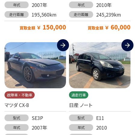
2007年
2010年
年式
年式
195,560km
245,239km
走行距離
走行距離
150,000
60,000
￥
￥
買取金額
買取金額
故障車・不動車
過走行車
マツダ CX-8
日産 ノート
SE3P
E11
型式
型式
2007年
2010
年式
年式