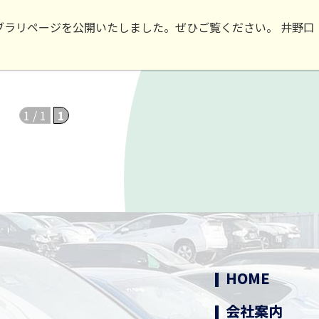
無料LINE査定
無料Web査定
ブラリページを公開いたしました。ぜひご覧ください。 井野口
買取・引取の流
買取実績
1 / 1
1
よくある質問
中古部品販売
動画ライブラリ
HOME
会社案内