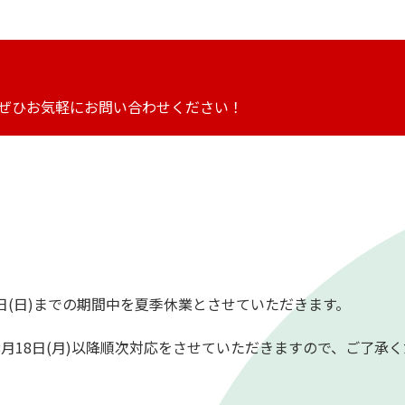
ぜひお気軽にお問い合わせください！
0120-73-4885
8:00～17:30（第2・4・5土/日/祝を除く）
17日(日)までの期間中を夏季休業とさせていただきます。
廃車買取
月18日(月)以降順次対応をさせていただきますので、ご了承