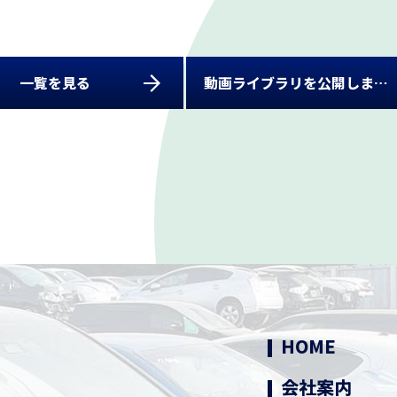
無料LINE査定
無料Web査定
買取・引取の流
一覧を見る
動画ライブラリを公開しました
買取実績
よくある質問
中古部品販売
動画ライブラリ
HOME
会社案内