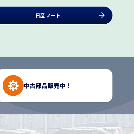
日産 ノート
中古部品
販売中！