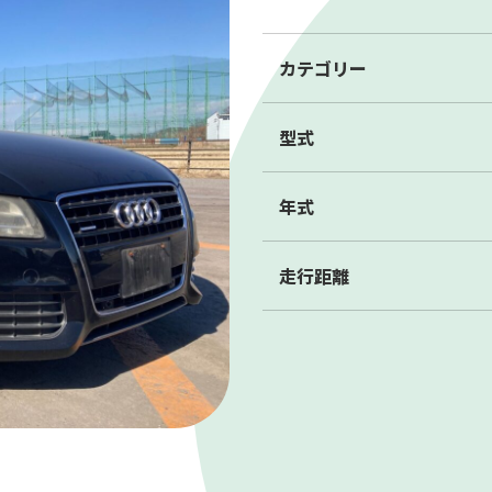
0120-73-4885
カテゴリー
8:00～17:30（第2・4・5土/日/祝を除く）
型式
年式
廃車買取
走行距離
無料LINE査定
無料Web査定
買取・引取の流
買取実績