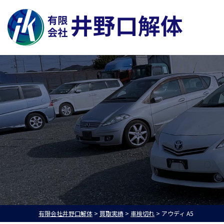
有限会社井野口解体
>
買取実績
>
車検切れ
>
アウディ A5