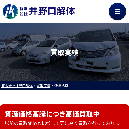
0120-73-4885
8:00～17:30（第2・4・5土/日/祝を除く）
HOME
廃車買取
買取実績
無料LINE査定
会社案内
無料Web査定
買取・引取の流れ
お知らせ
買取実績
有限会社井野口解体
>
買取実績
>
低年式車
採用情報
よくある質問
社員インタビュー
募集職種
資源価格高騰につき高価買取中
中古部品販売
プライバシーポリシー
以前の買取価格と比較して更に高く買取を行っておりま